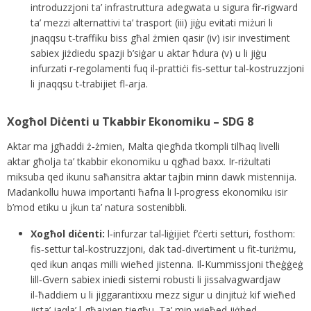
introduzzjoni ta’ infrastruttura adegwata u sigura fir‑rigward
ta’ mezzi alternattivi ta’ trasport (iii) jiġu evitati miżuri li
jnaqqsu t‑traffiku biss għal żmien qasir (iv) isir investiment
sabiex jiżdiedu spazji b’siġar u aktar ħdura (v) u li jiġu
infurzati r‑regolamenti fuq il‑prattiċi fis‑settur tal‑kostruzzjoni
li jnaqqsu t‑trabijiet fl‑arja.
Xogħol Diċenti u Tkabbir Ekonomiku – SDG 8
Aktar ma jgħaddi ż‑żmien, Malta qiegħda tkompli tilħaq livelli
aktar għolja ta’ tkabbir ekonomiku u qgħad baxx. Ir‑riżultati
miksuba qed ikunu saħansitra aktar tajbin minn dawk mistennija.
Madankollu huwa importanti ħafna li l‑progress ekonomiku isir
b’mod etiku u jkun ta’ natura sostenibbli.
Xogħol diċenti:
l‑infurzar tal‑liġijiet f’ċerti setturi, fosthom:
fis‑settur tal‑kostruzzjoni, dak tad‑divertiment u fit‑turiżmu,
qed ikun anqas milli wieħed jistenna. Il‑Kummissjoni tħeġġeġ
lill‑Gvern sabiex iniedi sistemi robusti li jissalvagwardjaw
il‑ħaddiem u li jiggarantixxu mezz sigur u dinjituż kif wieħed
jista’ jaqla’ l‑għajxien tiegħu. Ta’ min wieħed jiġbed