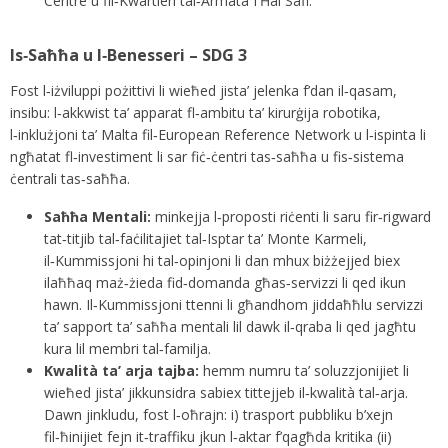
Centre u fil‑Kwartieri tal‑Armata f’Ħal Safi.
Is‑Saħħa u l‑Benesseri – SDG 3
Fost l‑iżviluppi pożittivi li wieħed jista’ jelenka f’dan il‑qasam,
insibu: l‑akkwist ta’ apparat fl‑ambitu ta’ kirurġija robotika,
l‑inklużjoni ta’ Malta fil‑European Reference Network u l‑ispinta li
ngħatat fl‑investiment li sar fiċ‑ċentri tas‑saħħa u fis‑sistema
ċentrali tas‑saħħa.
Saħħa Mentali:
minkejja l‑proposti riċenti li saru fir‑rigward
tat‑titjib tal‑faċilitajiet tal‑Isptar ta’ Monte Karmeli,
il‑Kummissjoni hi tal‑opinjoni li dan mhux biżżejjed biex
ilaħħaq maż‑żieda fid‑domanda għas‑servizzi li qed ikun
hawn. Il‑Kummissjoni ttenni li għandhom jiddaħħlu servizzi
ta’ sapport ta’ saħħa mentali lil dawk il‑qraba li qed jagħtu
kura lil membri tal‑familja.
Kwalità ta’ arja tajba:
hemm numru ta’ soluzzjonijiet li
wieħed jista’ jikkunsidra sabiex tittejjeb il‑kwalità tal‑arja.
Dawn jinkludu, fost l‑oħrajn: i) trasport pubbliku b’xejn
fil‑ħinijiet fejn it‑traffiku jkun l‑aktar f’qagħda kritika (ii)