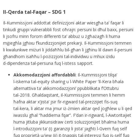
Il-Qerda tal‑Faqar – SDG 1
Il‑Kummissjoni addottat definizzjoni aktar wiesgħa ta’ faqar li
tinkudi gruppi vulnerabbli fost oħrajn: persuni bi dħul baxx, persuni
li jsofru minn forom differenti ta’ abbuż u żgħażagħ li huma
mġiegħla jgħixu f’kundizzjonijiet prekarji. Il‑Kummissjoni temmen
li kwalunkwe miżuri li jiddaħħlu bil‑għan li jgħinu lil dawn il‑persuni
għandhom isaħħu l‑pożizzjoni tal‑individwu u mhux iżidu
d‑dipendenza tal‑persuna fuq l‑istess sapport.
Akkomodazzjoni affordabbli
: Il‑Kummissjoni tilqa’
l‑iskema tal‑equity sharing u l‑White Paper ‘Il‑Kera bħala
alternattiva ta’ akkomodazzjoni’ ppubblikata f’Ottubru
tal‑2018. Għaldaqstant, il‑Kummissjoni temmen li hemm
ħafna aktar x’jista’ jsir fir‑rigward tal‑prezzijiet fis‑suq
tal‑kera, li aktar ma jmur iż‑żmien aktar qed jogħlew u li qed
iwasslu għal “ħaddiema fqar”. F’dan ir‑rigward, l‑Awtoritajiet
huma jitluba jikkunsidraw ċerti soluzzjonijiet bħalma huma
l‑introduzzjoni ta’ (i) garanziji li jista’ jagħti l‑Gvern fuq self
fuq proprjetà u/jew (ii) it‑tnaqqis tal‑interessi fuq is‑self fuq