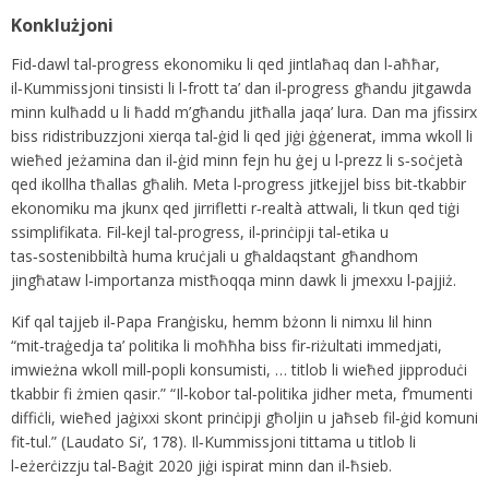
Konklużjoni
Fid‑dawl tal‑progress ekonomiku li qed jintlaħaq dan l‑aħħar,
il‑Kummissjoni tinsisti li l‑frott ta’ dan il‑progress għandu jitgawda
minn kulħadd u li ħadd m’għandu jitħalla jaqa’ lura. Dan ma jfissirx
biss ridistribuzzjoni xierqa tal‑ġid li qed jiġi ġġenerat, imma wkoll li
wieħed jeżamina dan il‑ġid minn fejn hu ġej u l‑prezz li s‑soċjetà
qed ikollha tħallas għalih. Meta l‑progress jitkejjel biss bit‑tkabbir
ekonomiku ma jkunx qed jirrifletti r‑realtà attwali, li tkun qed tiġi
ssimplifikata. Fil‑kejl tal‑progress, il‑prinċipji tal‑etika u
tas‑sostenibbiltà huma kruċjali u għaldaqstant għandhom
jingħataw l‑importanza mistħoqqa minn dawk li jmexxu l‑pajjiż.
Kif qal tajjeb il‑Papa Franġisku, hemm bżonn li nimxu lil hinn
“mit‑traġedja ta’ politika li moħħha biss fir‑riżultati immedjati,
imwieżna wkoll mill‑popli konsumisti, … titlob li wieħed jipproduċi
tkabbir fi żmien qasir.” “Il‑kobor tal‑politika jidher meta, f’mumenti
diffiċli, wieħed jaġixxi skont prinċipji għoljin u jaħseb fil‑ġid komuni
fit‑tul.” (Laudato Si’, 178). Il‑Kummissjoni tittama u titlob li
l‑eżerċizzju tal‑Baġit 2020 jiġi ispirat minn dan il‑ħsieb.