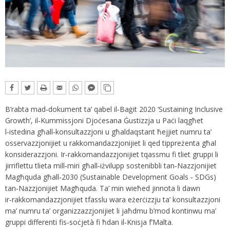
B’rabta mad‑dokument ta’ qabel il‑Baġit 2020 ‘Sustaining Inclusive
Growth’, il‑Kummissjoni Djoċesana Ġustizzja u Paċi laqgħet
l‑istedina għall‑konsultazzjoni u għaldaqstant ħejjiet numru ta’
osservazzjonijiet u rakkomandazzjonijiet li qed tippreżenta għal
konsiderazzjoni. Ir‑rakkomandazzjonijiet tqassmu fi tliet gruppi li
jirriflettu tlieta mill‑miri għall‑iżvilupp sostenibbli tan‑Nazzjonijiet
Magħquda għall‑2030 (Sustainable Development Goals ‑ SDGs)
tan‑Nazzjonijiet Magħquda. Ta’ min wieħed jinnota li dawn
ir‑rakkomandazzjonijiet tfasslu wara eżerċizzju ta’ konsultazzjoni
ma’ numru ta’ organizzazzjonijiet li jaħdmu b’mod kontinwu ma’
gruppi differenti fis‑soċjetà fi ħdan il‑Knisja f’Malta.