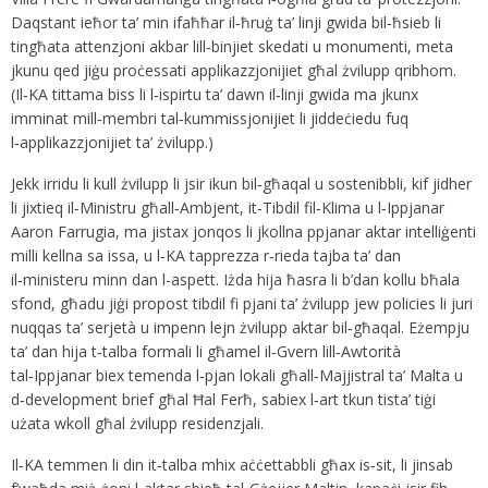
Daqstant ieħor ta’ min ifaħħar il‑ħruġ ta’ linji gwida bil‑ħsieb li
tingħata attenzjoni akbar lill‑binjiet skedati u monumenti, meta
jkunu qed jiġu proċessati applikazzjonijiet għal żvilupp qribhom.
(Il‑KA tittama biss li l‑ispirtu ta’ dawn il‑linji gwida ma jkunx
imminat mill‑membri tal‑kummissjonijiet li jiddeċiedu fuq
l‑applikazzjonijiet ta’ żvilupp.)
Jekk irridu li kull żvilupp li jsir ikun bil‑għaqal u sostenibbli, kif jidher
li jixtieq il‑Ministru għall‑Ambjent, it‑Tibdil fil‑Klima u l‑Ippjanar
Aaron Farrugia, ma jistax jonqos li jkollna ppjanar aktar intelliġenti
milli kellna sa issa, u l‑KA tapprezza r‑rieda tajba ta’ dan
il‑ministeru minn dan l-aspett. Iżda hija ħasra li b’dan kollu bħala
sfond, għadu jiġi propost tibdil fi pjani ta’ żvilupp jew policies li juri
nuqqas ta’ serjetà u impenn lejn żvilupp aktar bil‑għaqal. Eżempju
ta’ dan hija t‑talba formali li għamel il‑Gvern lill‑Awtorità
tal‑Ippjanar biex temenda l‑pjan lokali għall‑Majjistral ta’ Malta u
d‑development brief għal Ħal Ferħ, sabiex l‑art tkun tista’ tiġi
użata wkoll għal żvilupp residenzjali.
Il‑KA temmen li din it‑talba mhix aċċettabbli għax is‑sit, li jinsab