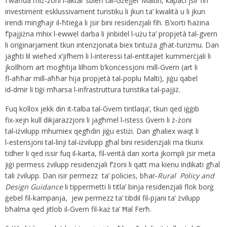
f’waħda miż‑żoni l‑aktar sbieħ tal‑Gżejjer Maltin, kapaċi jsir fih
investiment esklussivament turistiku li jkun ta’ kwalità u li jkun
irendi mingħajr il‑ħtieġa li jsir bini residenzjali fih. B’xorti ħażina
f’pajjiżna mhix l‑ewwel darba li jinbidel l‑użu ta’ propjetà tal‑gvern
li oriġinarjament tkun intenzjonata biex tintuża għat‑turiżmu. Dan
jagħti lil wieħed x’jifhem li l‑interessi tal‑entitajiet kummerċjali li
jkollhom art mogħtija lilhom b’konċessjoni mill‑Gvern (art li
fl‑aħħar mill‑aħħar hija propjetà tal‑poplu Malti), jiġu qabel
id‑dmir li tiġi mħarsa l‑infrastruttura turistika tal‑pajjiż.
Fuq kollox jekk din it‑talba tal‑Gvern tintlaqa’, tkun qed iġġib
fix‑xejn kull dikjarazzjoni li jagħmel l‑istess Gvern li ż‑żoni
tal‑iżvilupp mhumiex qegħdin jiġu estiżi. Dan għaliex waqt li
l‑estensjoni tal‑linji tal‑iżvilupp għal bini residenzjali ma tkunx
tidher li qed issir fuq il‑karta, fil‑verità dan xorta jkompli jsir meta
jiġi permess żvilupp residenzjali f’żoni li qatt ma kienu indikati għal
tali żvilupp. Dan isir permezz ta’ policies, bħar‑
Rural Policy and
Design Guidance
li tippermetti li titla’ binja residenzjali flok borġ
ġebel fil‑kampanja, jew permezz ta’ tibdil fil‑pjani ta’ żvilupp
bħalma qed jitlob il‑Gvern fil‑każ ta’ Ħal Ferħ.