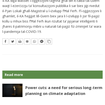
Il‑KA diġà wasslet l‑oġġezzjoni tagħha għal din it‑talba tal‑Gvern
waqt l‑eżerċizzju ta’ konsultazzjoni pubblika li sar biex jiġi rivedut
il‑Pjan Lokali għall‑Majjistral u l‑iżvilupp f’Ħal Ferħ. Fl‑oġġezzjoni li
għamlet, il‑KA ħeġġet lill‑Gvern biex jara li l‑iżvilupp li jsir fil‑pajjiż
kollu u mhux biss f’Ħal Ferħ ikun riżultat ta’ ppjanar intelliġenti li
jħares il‑patrimonju mibni u naturali tal‑pajjiż fiż‑żminijiet ta’ wara
l‑pandemija tal‑COVID‑19.
Read more
Power cuts: a need for serious long-term
planning on climate adaptation