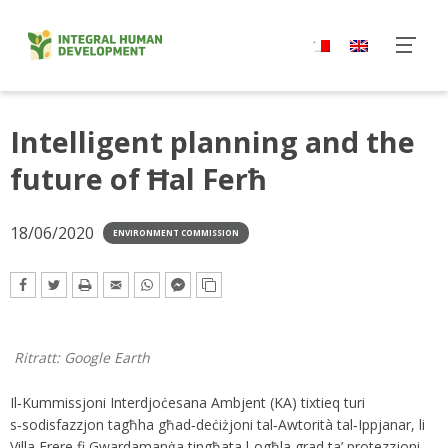
Skip
to
content
Intelligent planning and the
future of Ħal Ferħ
18/06/2020
ENVIRONMENT COMMISSION
Ritratt: Google Earth
Il‑Kummissjoni Interdjoċesana Ambjent (KA) tixtieq turi
s‑sodisfazzjon tagħha għad‑deċiżjoni tal‑Awtorità tal‑Ippjanar, li
Villa Frere fi Gwardamanġa tingħata l‑ogħla grad ta’ protezzjoni.